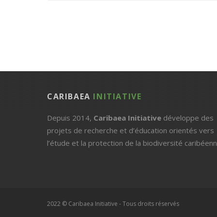
CARIBAEA
INITIATIVE
Depuis 2014,
Caribaea Initiative
développe des
projets de recherche et d’éducation orientés vers
l’étude et la protection de la biodiversité caribéenn
2022 © Caribaea Initiative - Tous droits réservés