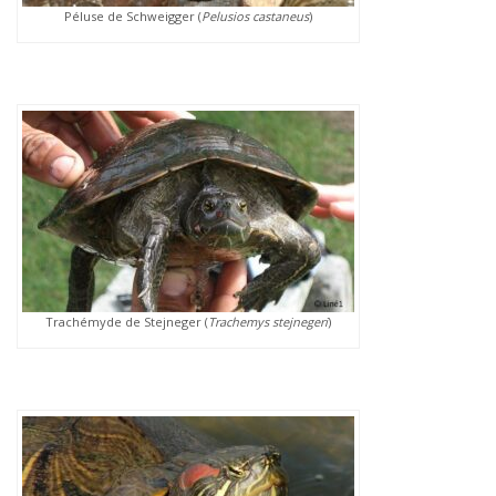
Péluse de Schweigger (
Pelusios castaneus
)
Trachémyde de Stejneger (
Trachemys stejnegeri
)