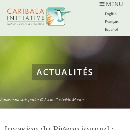
MENU
English
Français
Español
ACTUALITÉS
Anolis equestris potior © Aslam Castellón Maure
Invasion du Pigeon jounud :