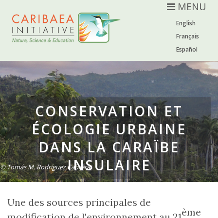
MENU
English
Français
Español
CONSERVATION ET
ÉCOLOGIE URBAINE
DANS LA CARAÏBE
INSULAIRE
© Tomás M. Rodríguez Cabrera
Une des sources principales de
ème
modification de l'environnement au 21