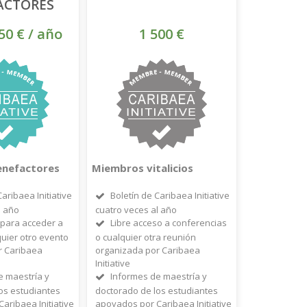
ACTORES
50 € / año
1 500 €
nefactores
Miembros vitalicios
Caribaea Initiative
Boletín de Caribaea Initiative
l año
cuatro veces al año
para acceder a
Libre acceso a conferencias
quier otro evento
o cualquier otra reunión
r Caribaea
organizada por Caribaea
Initiative
e maestría y
Informes de maestría y
os estudiantes
doctorado de los estudiantes
aribaea Initiative
apoyados por Caribaea Initiative