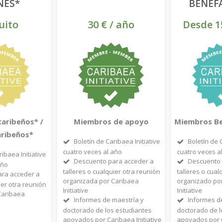
NES*
BENEF
uito
30 € / año
Desde 1
caribeños* /
Miembros de apoyo
Miembros Be
aribeños*
Boletín de Caribaea Initiative
Boletín de 
cuatro veces al año
cuatro veces a
ribaea Initiative
Descuento para acceder a
Descuento 
año
talleres o cualquier otra reunión
talleres o cual
ra acceder a
organizada por Caribaea
organizado po
ier otra reunión
Initiative
Initiative
Caribaea
Informes de maestría y
Informes d
doctorado de los estudiantes
doctorado de l
apoyados por Caribaea Initiative
apoyados por C