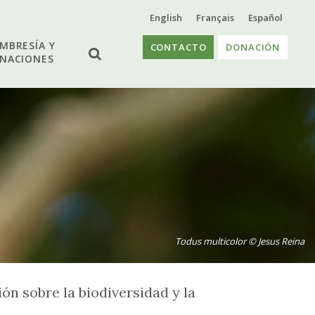
English
Français
Español
MBRESÍA Y
CONTACTO
DONACIÓN
NACIONES
Todus multicolor © Jesus Reina
ón sobre la biodiversidad y la