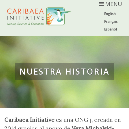
MENU
English
Français
Español
NUESTRA HISTORIA
Caribaea Initiative
es una ONG j, creada en
2014 gracias al apoyo de
Vera Michalski-