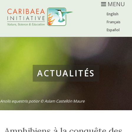
MENU
English
Français
Español
ACTUALITÉS
Anolis equestris potior © Aslam Castellón Maure
Amphibiens à la conquête des