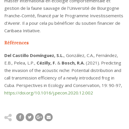
master international en écologie comportementale et
gestion de la faune sauvage de l’Université de Bourgogne
Franche-Comté, financé par le Programme Investissements
d’Avenir. Il a pour cela pu bénéficier du soutien financier de
Caribaea Initiative.
Références
Del Castillo Domínguez, S.L.
, González, C.A., Fernández,
E.B., Pelea, L.P.,
Cézilly, F.
&
Bosch, R.A.
(2021). Predicting
the invasion of the acoustic niche: Potential distribution and
call transmission efficiency of a newly introduced frog in
Cuba. Perspectives in Ecology and Conservation, 19: 90-97,
https://doi.org/10.1016/j.pecon.2020.12.002