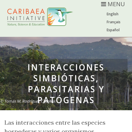
MENU
English
Français
Español
INTERACCIONES
SIMBIÓTICAS,
PARASITARIAS Y
PATÓGENAS
© Tomás M. Rodríguez Cabrera
Las interacciones entre las especies
hospederas y varios organismos